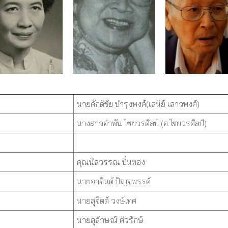
นายศักดิชัย บำรุงพงศ์(เสนีย์ เสาวพงศ์)
นางสาวอำพัน ไชยวรศิลป์ (อ.ไชยวรศิลป์)
คุณนิลวรรณ ปิ่นทอง
นายอาจินต์ ปัญจพรรค์
นายสุจิตต์ วงษ์เทศ
นายสุลักษณ์ ศิวรักษ์