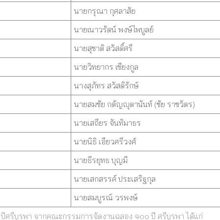
นายกรุณา กุศลาสัย
นายเนาวรัตน์ พงษ์ไพบูลย์
นายสุชาติ สวัสดิ์ศรี
นายวิทยากร เชียงกูล
นางสุภัทร สวัสดิรักษ์
นายสมชัย กตัญญุตานันท์ (ชัย ราชวัตร)
นายเสถียร จันทิมาธร
นายนิธิ เอียวศรีวงศ์
นายธีรยุทธ บุญมี
นายเสกสรรค์ ประเสริฐกุล
นายสมบูรณ์ วรพงษ์
ปีศรีบูรพา จากคณะกรรมการจัดงานฉลอง ๑๐๐ ปี ศรีบูรพา ได้แก่