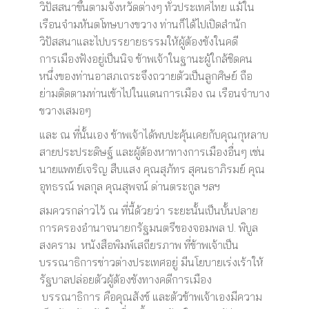
วิปัสสนาขึ้นตามจังหวัดต่างๆ ทั่วประเทศไทย แม้ใน
เรือนจำมหันตโทษบางขวาง ท่านก็ได้ไปเปิดสำนัก
วิปัสสนาและไปบรรยายธรรมให้ผู้ต้องขังในคดี
การเมืองฟังอยู่เป็นนิจ ข้าพเจ้าในฐานะผู้ใกล้ชิดคน
หนึ่งของท่านอาสภเถระจึงถวายตัวเป็นลูกศิษย์ ถือ
ย่ามติดตามท่านเข้าไปในแดนการเมือง ณ เรือนจำบาง
ขวางเสมอๆ
และ ณ ที่นั้นเอง ข้าพเจ้าได้พบปะคุ้นเคยกับคุณกุหลาบ
สายประประดิษฐ์ และผู้ต้องหาทางการเมืองอื่นๆ เช่น
นายแพทย์เจริญ สืบแสง คุณสุภัทร สุคนธาภิรมย์ คุณ
อุทธรณ์ พลกุล คุณสุพจน์ ด่านตระกูล ฯลฯ
สมควรกล่าวไว้ ณ ที่นี้ด้วยว่า ระยะนั้นเป็นบั้นปลาย
การครองอำนาจนายกรัฐมนตรีของจอมพล ป. พิบูล
สงคราม หนังสือพิมพ์เสถียรภาพ ที่ข้าพเจ้าเป็น
บรรณาธิการข่าวต่างประเทศอยู่ มีนโยบายเร่งเร้าให้
รัฐบาลปล่อยตัวผู้ต้องขังทางคดีการเมือง
บรรณาธิการ คือคุณสังข์ และตัวข้าพเจ้าเองมีความ