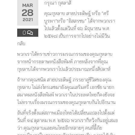
กรุณา กุศลาสั
MAR
28
คุณกุหลาบ สายประดิษฐ์ หรือ “ศรี
2021
บูรพา”หรือ “อิสสรชน” ได้จากพวกเรา
ไปแล้วตั้งแต่วันที่ ๑๖ มิถุนายน พ.ศ.
0
๒๕๑๗ เป็นการจากไปอย่างไม่มีวัน
กลับ
พวกเราได้ทราบข่าวการมรณกรรมของคุณกุหลาบ
จากหน้ากระดาษหนังสือพิมพ์ ภายหลังจากที่คุณ
กุหลาบได้จากพวกเราไปแล้วประมาณหนึ่งสัปดาห์
ถ้าหากคุณชนิด สายประดิษฐ์ ภรรยาคู่ชีวิตของคุณ
กุหลาบ ไม่ส่งโทรเลขมายังคุณเสริมศรี เอกชัย นายก
สมาคมหนังสือพิมพ์ พวกเราในประเทศไทยก็คงยังจะ
ไม่ทราบเรื่องมรณกรรมของคุณกุหลาบกันไปอีกนาน
อันที่จริงตั้งแต่สภาพเมืองไทยได้เปลี่ยนแปลงไปตั้งแต่
วันที่ ๑๔ ตุลาคม พ.ศ. ๒๕๑๖ พวกเราก็หวังกันอยู่เสมอ
ว่า คุณกุหลาบและคนไทยอีกหลายๆ คนที่ลี้ภัย