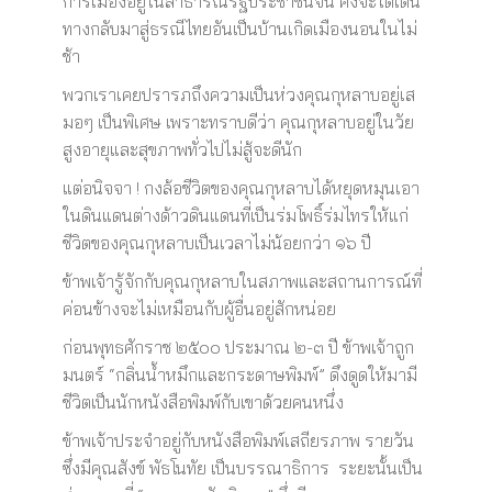
การเมืองอยู่ในสาธารณรัฐประชาชนจีน คงจะได้เดิน
ทางกลับมาสู่ธรณีไทยอันเป็นบ้านเกิดเมืองนอนในไม่
ช้า
พวกเราเคยปรารภถึงความเป็นห่วงคุณกุหลาบอยู่เส
มอๆ เป็นพิเศษ เพราะทราบดีว่า คุณกุหลาบอยู่ในวัย
สูงอายุและสุขภาพทั่วไปไม่สู้จะดีนัก
แต่อนิจจา ! กงล้อชีวิตของคุณกุหลาบได้หยุดหมุนเอา
ในดินแดนต่างด้าวดินแดนที่เป็นร่มโพธิ์ร่มไทรให้แก่
ชีวิตของคุณกุหลาบเป็นเวลาไม่น้อยกว่า ๑๖ ปี
ข้าพเจ้ารู้จักกับคุณกุหลาบในสภาพและสถานการณ์ที่
ค่อนข้างจะไม่เหมือนกับผู้อื่นอยู่สักหน่อย
ก่อนพุทธศักราช ๒๕๐๐ ประมาณ ๒-๓ ปี ข้าพเจ้าถูก
มนตร์ “กลิ่นน้ำหมึกและกระดาษพิมพ์” ดึงดูดให้มามี
ชีวิตเป็นนักหนังสือพิมพ์กับเขาด้วยคนหนึ่ง
ข้าพเจ้าประจำอยู่กับหนังสือพิมพ์เสถียรภาพ รายวัน
ซึ่งมีคุณสังข์ พัธโนทัย เป็นบรรณาธิการ ระยะนั้นเป็น