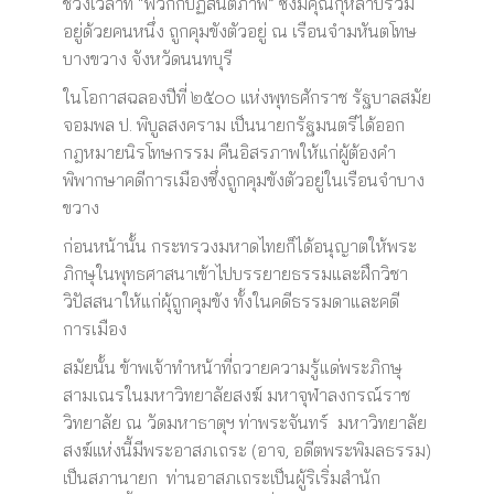
ช่วงเวลาที่ “พวกกบฏสันติภาพ” ซึ่งมีคุณกุหลาบรวม
อยู่ด้วยคนหนึ่ง ถูกคุมขังตัวอยู่ ณ เรือนจำมหันตโทษ
บางขวาง จังหวัดนนทบุรี
ในโอกาสฉลองปีที่ ๒๕๐๐ แห่งพุทธศักราช รัฐบาลสมัย
จอมพล ป. พิบูลสงคราม เป็นนายกรัฐมนตรีได้ออก
กฎหมายนิรโทษกรรม คืนอิสรภาพให้แก่ผู้ต้องคำ
พิพากษาคดีการเมืองซึ่งถูกคุมขังตัวอยู่ในเรือนจำบาง
ขวาง
ก่อนหน้านั้น กระทรวงมหาดไทยก็ได้อนุญาตให้พระ
ภิกษุในพุทธศาสนาเข้าไปบรรยายธรรมและฝึกวิชา
วิปัสสนาให้แก่ผุ้ถูกคุมขัง ทั้งในคดีธรรมดาและคดี
การเมือง
สมัยนั้น ข้าพเจ้าทำหน้าที่ถวายความรู้แด่พระภิกษุ
สามเณรในมหาวิทยาลัยสงฆ์ มหาจุฬาลงกรณ์ราช
วิทยาลัย ณ วัดมหาธาตุฯ ท่าพระจันทร์ มหาวิทยาลัย
สงฆ์แห่งนี้มีพระอาสภเถระ (อาจ, อดีตพระพิมลธรรม)
เป็นสภานายก ท่านอาสภเถระเป็นผู้ริเริ่มสำนัก