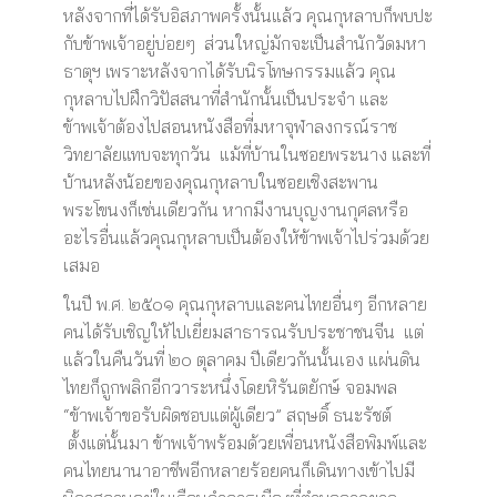
หลังจากที่ได้รับอิสภาพครั้งนั้นแล้ว คุณกุหลาบก็พบปะ
กับข้าพเจ้าอยู่บ่อยๆ ส่วนใหญ่มักจะเป็นสำนักวัดมหา
ธาตุฯ เพราะหลังจากได้รับนิรโทษกรรมแล้ว คุณ
กุหลาบไปฝึกวิปัสสนาที่สำนักนั้นเป็นประจำ และ
ข้าพเจ้าต้องไปสอนหนังสือที่มหาจุฬาลงกรณ์ราช
วิทยาลัยแทบจะทุกวัน แม้ที่บ้านในซอยพระนาง และที่
บ้านหลังน้อยของคุณกุหลาบในซอยเชิงสะพาน
พระโขนงก็เช่นเดียวกัน หากมีงานบุญงานกุศลหรือ
อะไรอื่นแล้วคุณกุหลาบเป็นต้องให้ข้าพเจ้าไปร่วมด้วย
เสมอ
ในปี พ.ศ. ๒๕๐๑ คุณกุหลาบและคนไทยอื่นๆ อีกหลาย
คนได้รับเชิญให้ไปเยี่ยมสาธารณรับประชาชนจีน แต่
แล้วในคืนวันที่ ๒๐ ตุลาคม ปีเดียวกันนั้นเอง แผ่นดิน
ไทยก็ถูกพลิกอีกวาระหนึ่งโดยหิรันตยักษ์ จอมพล
“ข้าพเจ้าขอรับผิดชอบแต่ผู้เดียว” สฤษดิ์ ธนะรัชต์
ตั้งแต่นั้นมา ข้าพเจ้าพร้อมด้วยเพื่อนหนังสือพิมพ์และ
คนไทยนานาอาชีพอีกหลายร้อยคนก็เดินทางเข้าไปมี