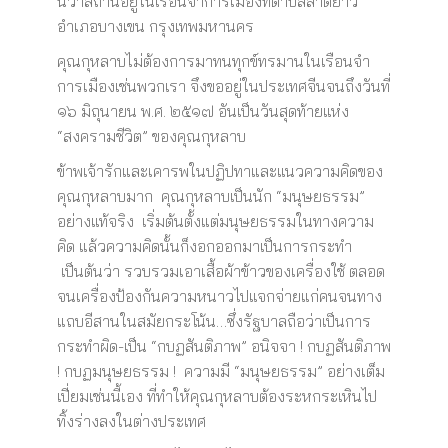
นิวาสถานอยู่ในเรือนจำการเมืองที่ตำบลลาดยาว
อำเภอบางเขน กรุงเทพมหานคร
คุณกุหลาบไม่ต้องการมาทนทุกข์ทรมานในเรือนจำ
การเมืองเช่นพวกเรา จึงขออยู่ในประเทศจีนจนถึงวันที่
๑๖ มิถุนายน พ.ศ. ๒๕๑๗ อันเป็นวันสุดท้ายแห่ง
“สงครามชีวิต” ของคุณกุหลาบ
ข้าพเจ้ารักและเคารพในปฏิปทาและแนวความคิดของ
คุณกุหลาบมาก คุณกุหลาบเป็นนัก “มนุษยธรรม”
อย่างแท้จริง เริ่มต้นตั้งแต่มนุษยธรรมในทางความ
คิด แล้วความคิดนั้นก็งอกออกมาเป็นการกระทำ
เป็นต้นว่า รวบรวมเอาเสื้อผ้าข้าวของเครื่องใช้ ตลอด
จนเครื่องป้องกันความหนาวไปแจกจ่ายแก่คนจนทาง
แถบอีสานในสมัยกระโน้น…ซึ่งรัฐบาลถือว่าเป็นการ
กระทำผิด-เป็น “กบฏสันติภาพ” อนิจจา ! กบฏสันติภาพ
! กบฏมนุษยธรรม ! ความมี “มนุษยธรรม” อย่างเต็ม
เปี่ยมเช่นนี้เอง ที่ทำให้คุณกุหลาบต้องระหกระเหินไป
ทิ้งร่างลงในต่างประเทศ