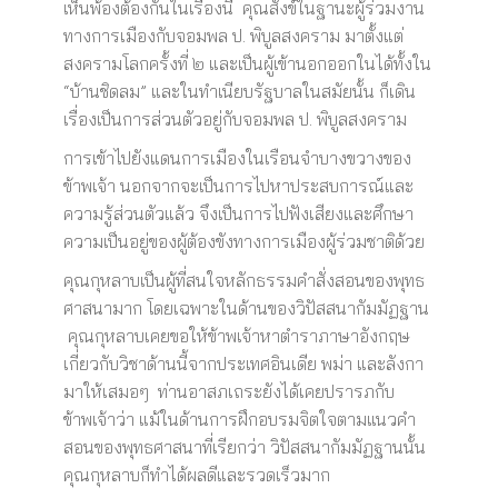
เห็นพ้องต้องกันในเรื่องนี้ คุณสังข์ในฐานะผู้ร่วมงาน
ทางการเมืองกับจอมพล ป. พิบูลสงคราม มาตั้งแต่
สงครามโลกครั้งที่ ๒ และเป็นผู้เข้านอกออกในได้ทั้งใน
“บ้านชิดลม” และในทำเนียบรัฐบาลในสมัยนั้น ก็เดิน
เรื่องเป็นการส่วนตัวอยู่กับจอมพล ป. พิบูลสงคราม
การเข้าไปยังแดนการเมืองในเรือนจำบางขวางของ
ข้าพเจ้า นอกจากจะเป็นการไปหาประสบการณ์และ
ความรู้ส่วนตัวแล้ว จึงเป็นการไปฟังเสียงและศึกษา
ความเป็นอยู่ของผู้ต้องขังทางการเมืองผู้ร่วมชาติด้วย
คุณกุหลาบเป็นผู้ที่สนใจหลักธรรมคำสั่งสอนของพุทธ
ศาสนามาก โดยเฉพาะในด้านของวิปัสสนากัมมัฏฐาน
คุณกุหลาบเคยขอให้ข้าพเจ้าหาตำราภาษาอังกฤษ
เกี่ยวกับวิชาด้านนี้จากประเทศอินเดีย พม่า และลังกา
มาให้เสมอๆ ท่านอาสภเถระยังได้เคยปรารภกับ
ข้าพเจ้าว่า แม้ในด้านการฝึกอบรมจิตใจตามแนวคำ
สอนของพุทธศาสนาที่เรียกว่า วิปัสสนากัมมัฏฐานนั้น
คุณกุหลาบก็ทำได้ผลดีและรวดเร็วมาก