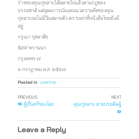
ร่างของคุณกุหลาบได้สลายไปแล้วตามกฎของ
ธรรมชาติ แต่อุดมการณ์และแนวความคิดของคุณ
กุหลาบจะไม่มีวันสลายตัว ตราบเท่าที่หนังสือไทยยังมี
อยู่
กรุณา กุศลาสัย
๕๙๙ พรานนก
กรุงเทพฯ ๗
๑ กรกฎาคม พ.ศ. ๒๕๑๗
Posted in
บทความ
PREVIOUS
NEXT
ผู้เป็นศรีของโลก
คุณกุหลาบ สายประดิษฐ์
Leave a Reply