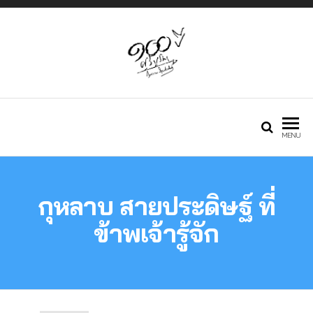
Just another
กองทุนศรีบูรพา
MENU
Phlox WP Theme
กุหลาบ สายประดิษฐ์ ที่
– Free Demos
ข้าพเจ้ารู้จัก
site