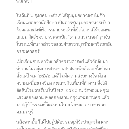
พวกขวา
ในวันที่ ๖ ตุลาคม ๒๕๑๙ ได้ชุมนุมอย่างสงบในตึก
เรียนแยกจากนักศึกษา เป็นการชุมนุมอดอาหารเรียก
ร้องคณะสงฆ์พิจารณาประเด็นที่เปิดโอกาสให้จอมพล
ถนอม กิตติขจร บรรพชาเป็น “สามเณรถนอม” ถูกจับ
ในขณะที่ทหารตำรวจและฝ่ายขวาบุกเข้ามหาวิทยาลัย
ธรรมศาสตร์
เมื่อเรียนจบมหาวิทยาลัยธรรมศาสตร์แล้วก็กลับมา
ทำงานในกลุ่มประสานงานศาสนาเพื่อสังคม ซึ่งทำมา
ตั้งแต่ปี พ.ศ. ๒๕๑๖ แต่ก็ไม่มีความสงบทางใจ มีแต่
ความเหนื่อย เครียด ทะเลาะกับเพื่อนที่ทำงาน จึงได้
ตัดสินใจบวชเรียนในปี พ.ศ. ๒๕๒๖ ณ วัดทองนพคุณ
แขวงคลองสาน เขตคลองสาน กรุงเทพมหานคร แล้ว
มาปฏิบัติธรรมที่วัดสนามใน ต.วัดชลอ อ.บางกรวย
จ.นนทบุรี
หลังจากนั้นก็ได้ไปปฏิบัติธรรมอยู่ที่วัดป่าสุคะโต ต.ท่า