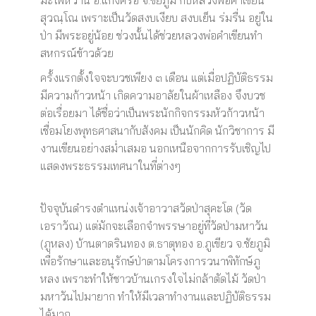
มะไฟหวาน อ.แก้งคร้อ จ.ชัยภูมิ กับหลวงพ่อคำเขียน
สุวณฺโณ เพราะเป็นวัดสงบเงียบ สงบเย็น ร่มรื่น อยู่ใน
ป่า มีพระอยู่น้อย ช่วงนั้นได้ช่วยหลวงพ่อคำเขียนทำ
สหกรณ์ข้าวด้วย
ครั้งแรกตั้งใจจะบวชเพียง ๓ เดือน แต่เมื่อปฏิบัติธรรม
มีความก้าวหน้า เกิดความอาลัยในผ้าเหลือง จึงบวช
ต่อเรื่อยมา ได้ชื่อว่าเป็นพระนักกิจกรรมหัวก้าวหน้า
เชื่อมโยงพุทธศาสนากับสังคม เป็นนักคิด นักวิชาการ มี
งานเขียนอย่างสม่ำเสมอ นอกเหนือจากการรับเชิญไป
แสดงพระธรรมเทศนาในที่ต่างๆ
ปัจจุบันดำรงตำแหน่งเจ้าอาวาสวัดป่าสุคะโต (วัด
เอราวัณ) แต่มักจะเลือกจำพรรษาอยู่ที่วัดป่ามหาวัน
(ภูหลง) บ้านตาดรินทอง ต.ธาตุทอง อ.ภูเขียว จ.ชัยภูมิ
เพื่อรักษาและอนุรักษ์ป่าตามโครงการวนาพิทักษ์ภู
หลง เพราะทำให้ชาวบ้านเกรงใจไม่กล้าตัดไม้ วัดป่า
มหาวันไปมายาก ทำให้มีเวลาทำงานและปฏิบัติธรรม
ได้มาก