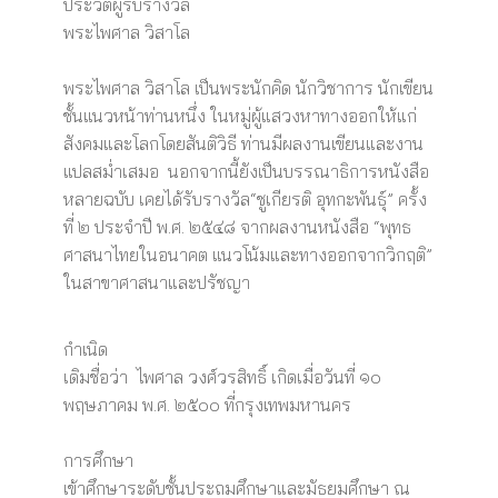
ประวัติผู้รับรางวัล
พระไพศาล วิสาโล
พระไพศาล วิสาโล เป็นพระนักคิด นักวิชาการ นักเขียน
ชั้นแนวหน้าท่านหนึ่ง ในหมู่ผู้แสวงหาทางออกให้แก่
สังคมและโลกโดยสันติวิธี ท่านมีผลงานเขียนและงาน
แปลสม่ำเสมอ นอกจากนี้ยังเป็นบรรณาธิการหนังสือ
หลายฉบับ เคยได้รับรางวัล“ชูเกียรติ อุทกะพันธุ์” ครั้ง
ที่ ๒ ประจำปี พ.ศ. ๒๕๔๘ จากผลงานหนังสือ “พุทธ
ศาสนาไทยในอนาคต แนวโน้มและทางออกจากวิกฤติ”
ในสาขาศาสนาและปรัชญา
กำเนิด
เดิมชื่อว่า ไพศาล วงศ์วรสิทธิ์ เกิดเมื่อวันที่ ๑๐
พฤษภาคม พ.ศ. ๒๕๐๐ ที่กรุงเทพมหานคร
การศึกษา
เข้าศึกษาระดับชั้นประถมศึกษาและมัธยมศึกษา ณ