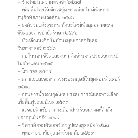
– ช้างไทยในความทรงจำ ๒๕๓๗
– พลิกฟื้นไทยให้เขียวชอุ่ม ทางเลือกใหม่เพื่อการ
อนุรักษ์สภาพแวดล้อม ๒๕๓๖
– องค์รวมแห่งสุขภาพ ทัศนะใหม่เพื่อดุลยภาพแห่ง
ชีวิตและการบำบัดรักษา ๒๕๓๖
– ห้วงลึกแห่งจิต ในทัศนะพุทธศาสตร์และ
วิทยาศาสตร์ ๒๕๓๖
– กบกินนอน ชีวิตและความคิดอ่านจากประสบการณ์
ในต่างแดน ๒๕๓๕
– โอบกอด ๒๕๓๔
– สถานะและชะตากรรมของมนุษย์ในยุคคอมพิวเตอร์
๒๕๓๔
– ก่อนธารน้ำจะหยุดไหล ประสบการณ์และทางเลือก
เพื่อฟื้นฟูระบบนิเวศ ๒๕๓๓
– แลขอบฟ้าเขียว : ทางเลือกสำหรับอนาคตที่กำลัง
ปรากฏเป็นจริง ๒๕๓๓
– วิพากษ์คอมพิวเตอร์เทวรูปแห่งยุคสมัย ๒๕๓๓
– พุทธศาสนากับคุณค่าร่วมสมัย ๒๕๒๙