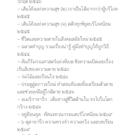
วิกฤติ ๒๕๔๖
– เส้นโค้งแห่งความสุข (๒) เราเป็นได้มากกว่าผู้บริโภค
๒๕๔๕
– เส้นโค้งแห่งความสุข (๑) สดับทุกข์ยุคบริโภคนิยม
๒๕๔๕
– ชีวิตและความตายในสังคมสมัยใหม่ ๒๕๔๕
– ฉลาดทำบุญ รวมเรื่องน่ารู้ คู่มือทำบุญให้ถูกวิธี
๒๕๔๔
– คัมภีร์มรณศาสตร์แห่งทิเบต ข้อความเปิดเผยเรื่อง
เร้นลับของความตาย ๒๕๔๓
– ร่มไม้และเรือนใจ ๒๕๔๓
– ประตูสู่สภาวะใหม่ คำสอนทิเบตเพื่อเตรียมตัวตาย
และช่วยเหลือผู้ใกล้ตาย ๒๕๔๑
– อเมริกาจาริก : เดินทางสู่ชีวิตด้านใน จรไปในโลก
กว้าง ๒๕๔๑
– อยู่ย้อนยุค : ทัศนะทวนกระแสบริโภคนิยม ๒๕๓๙
– ๖ ตุลาจารึก ความทรงจำ ความหวัง และบทเรียน
๒๕๓๙