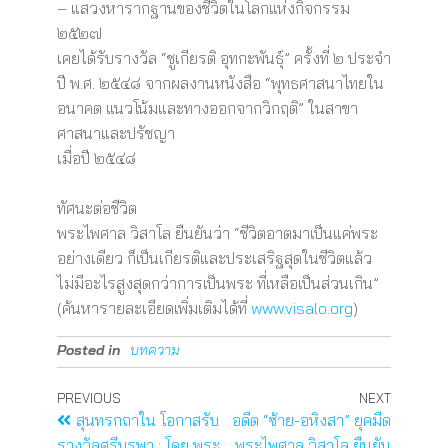
– แสวงหารากฐานของชีวิตในโลกแห่งกิจกรรม
๒๕๒๗
เคยได้รับรางวัล “ชูเกียรติ อุทกะพันธุ์” ครั้งที่ ๒ ประจำ
ปี พ.ศ. ๒๕๔๘ จากผลงานหนังสือ “พุทธศาสนาไทยใน
อนาคต แนวโน้มและทางออกจากวิกฤติ” ในสาขา
ศาสนาและปรัชญา
เมื่อปี ๒๕๔๘
ทัศนะต่อชีวิต
พระไพศาล วิสาโล ยืนยันว่า “ชีวิตอาตมาเป็นแค่พระ
อย่างเดียว ก็เป็นเกียรติและประเสริฐสุดในชีวิตแล้ว
ไม่มีอะไรสูงสุดกว่าการเป็นพระ ที่เหลือเป็นส่วนเกิน”
(ค้นหารายละเอียดเพิ่มเติมได้ที่
www.visalo.org
)
Posted in
บทความ
PREVIOUS
NEXT
สุนทรกถาใน โอกาสรับ
อดีต “ซ้าย-อหิงสา” ยุคมืด
รางวัลศรีบูรพา : โดย พระ
พระไพศาล วิสาโล ยืนยัน