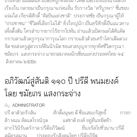
ประทังยามมืดสนิท แปดปีที่ถูกขังฝังผ่าวพิษ แต่เรืองน้องนิรมิตให้
เรืองใน กลายมาเป็นกรุณาแก่คนอื่น รับรางวัล “ศรีบูรพา” ชื่นชอบ
แจ่มใส เกียรติศักดิ์ “ศิลปินแห่งชาติ” ประกาศชัย เป็นกรุณาผู้ให้
“ประชาชน” “ชีวิตที่เลือกไม่ได้” ยิ่งใหญ่นัก เป็นศรีศักดิ์เป็นแนวทาง
เพื่อตั้งต้น ใครลำบากยากไร้ยากไปพ้น อ่านแล้วเปิดกมลได้ค้นคิด
กราบลาแล้วครูกรุณาการุณโลก กราบแล้วด้วยเศร้าโศกเต็มดวง
จิต ขอส่งครูสู่สวรรค์ฝันนิรมิต ขอเสวยบุญจากทุกทิศชีวิตกรุณา
ชมัยภร แสงกระจ่าง นายกสมาคมนักเขียนแห่งประเทศไทย ๑๔
สิงหาคม ๒๕๕๒
อภิวัฒน์สู่สันติ ๑๑๐ ปี ปรีดี พนมยงค์
โดย ชมัยภร แสงกระจ่าง
By
ADMINISTRATOR
ปรี ดาด้วยรักล้น ศักดิ์มนุษย ดี ซื่อแสนบริสุทธิ์ กาจก
ล้า พนม คิดแต่โรจน์รุด แด่ชาติ ยงค์ อยู่ยืนหยัดท้า
ฝากไว้นิรันดร์กาล ปรีดีอภิวัฒน์ ยืนจรัสไปชั่วนาน ปรีดี
สมัครสมาน ประคองรักสังคมไทย ปรีดีอภิจิต …