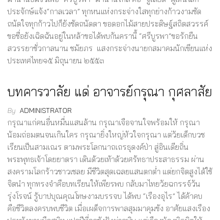
ประจักษ์แจ้ง“กาลเวลา” ทุกหนแห่งกระจ่างใสทุกย่างก้าวงามชัด
ถนัดใจทุกก้าวไปก็ยังชัดถนัดตา ขอดอกไม้สายประดิษฐ์สถิตสวรรค์
ขอชื่อยังเฉิดฉันอยู่ในหล้าขอได้พบกันครานี้ “ศรีบูรพา”ขอรักยืน
สวรรยาชั่วกาลนาน ชมัยภร แสงกระจ่างนายกสมาคมนักเขียนแห่ง
ประเทศไทย๑๕ มิถุนายน ๒๕๕๓
บทคารวาลัย แด่ อาจารย์กรุณา กุศลาสัย
By
ADMINISTRATOR
กรุณาแก่คนอื่นหมื่นแสนล้าน กรุณาเจือจานใจพร้อมให้ กรุณา
น้อมถ่อมตนจนเกินใคร กรุณายิ่งใหญ่หัวใจกรุณา แต่วัยเด็กบวช
เรียนเป็นสามเณร ตามพระโลกนาถเถรธุดงค์ป่า สู่อินเดียถิ่น
พระพุทธเจ้าโดยยาตรา เดินด้วยเท้าด้วยศรัทธาประสาธรรม ผ่าน
สงครามโลกร้าวชาวเชลย มีชีวิตสุดเฉลยแสนตกต่ำ แต่ยกจิตสูงได้ใช้
จิตนำ ทุกทรงจำคือบทเรียนให้เพียรพบ กลับมาไทยวัยฉกรรจ์วัน
รุ่งโรจน์ รู้บาปบุณคุณโทษงามบรรจบ ได้พบ “เรืองอุไร” ได้ค้าคบ
คือชีวิตลงครบพบชีวิต เมื่อเผด็จการพาลสุมมาคุมขัง อาศัยแสงเรือง