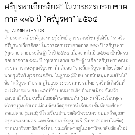
ศรีบูรพาเกียรติยศ” ในวาระครบรอบชาต
กาล ๑๑๖ ปี “ศรีบูรพา” ๒๕๖๔
By
ADMINISTRATOR
คำประกาศเกียรติคุณ นายรุ่งวิทย์ สุวรรณอภิชน ผู้ได้รับ “รางวัล
ศรีบูรพาเกียรติยศ” ในวาระครบรอบชาตกาล ๑๑๖ ปี “ศรีบูรพา”
(กุหลาบ สายประดิษฐ์) ในปี ๒๕๖๔ เนื่องจากในปี ๒๕๖๔ เป็นปีครบ
รอบชาตกาล ๑๑๖ ปี “กุหลาบ สายประดิษฐ์” หรือ “ศรีบูรพา” คณะ
กรรมการกองทุนศรีบูรพา มีมติมอบ “รางวัลศรีบูรพาเกียรติยศ” แก่
นายรุ่งวิทย์ สุวรรณอภิชน ในฐานะผู้มีบทบาทสนับสนุนส่งเสริมให้
ชื่อ “ศรีบูรพา” ปรากฏในแวดวงวรรณกรรมไทย รุ่งวิทย์เกิดวันที่
๑๘ มีนาคม พ.ศ.๒๔๙๔ ที่ตำบลหมากแข้ง อำเภอเมือง จังหวัด
อุดรธานี เรียนจบชั้นมัธยมศึกษาตอนต้น (ม.ศ.๓) ที่โรงเรียนอุดร
พิทยานุกูล อำเภอเมือง จังหวัดอุดรธานี เรียนจบชั้นมัธยมศึกษา
ตอนปลาย (ม.ศ.๕) ที่โรงเรียนอำนวยศิลป์พระนคร ถนนศรีอยุธยา
กรุงเทพมหานคร และเรียนจนปริญญาตรี (วิทยาศาสตรบัณฑิต)
จากมหาวิทยาลัยเชียงใหม่ ขณะศึกษาอยู่ในมหาวิทยาลัยเชียงใหม่