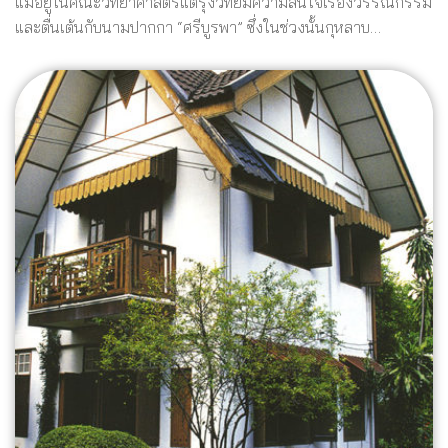
แม้อยู่ในคณะวิทยาศาสตร์แต่รุ่งวิทย์มีความสนใจเรื่องวรรณกรรม
และตื่นเต้นกับนามปากกา “ศรีบูรพา” ซึ่งในช่วงนั้นกุหลาบ…