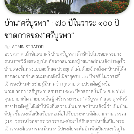
บ้าน”ศรีบูรพา” : ๗๐ ปีในวาระ ๑๐๐ ปี
ชาตกาลของ”ศรีบูรพา”
By
ADMINISTRATOR
อรรคภาค เล้าจินตนาศรี บ้านศรีบูรพา ลึกเข้าไปในซอยพระนาง
ถนนราชวิถี เขตพญาไท ถัดจากสนามหญ้าขนาดย่อมหลังประตูรั้ว
บ้านสองชั้นทรงแบบตะวันตกประยุกต์ เด่นด้วยจั่วหลังคาบ้านที่โค้ง
ลาดลงมาอย่างชวนมองหลังนี้ มีอายุครบ ๗๐ ปีพอดี ในวาระที่
เจ้าของบ้านฝ่ายชายผู้มีนามว่า กุหลาบ สายประดิษฐ์ หรือ
นามปากกา “ศรีบูรพา” ครบรอบ ๑๐๐ ปีชาตกาล ในปี พ.ศ. ๒๕๔๘
คุณยาย ชนิด สายประดิษฐ์ ศรีภรรยาของ “ศรีบูรพา” และ สุรพันธ์
สายประดิษฐ์ ได้เล่าให้ฟังถึงความเป็นมาของบ้านหลังนี้ว่า เป็นบ้าน
ที่ปลูกขึ้นเองเพื่อเป็นเรือนหอเมื่อได้รับประทานที่ดินจากท่านวรรณ
(ม.จ. วรรณไวทยากร วรวรรณ-ต่อมาได้รับสถาปนาขึ้นเป็น พระ
เจ้าวรวงศ์เธอ กรมหมื่นนราธิปพงศ์ประพันธ์) เพื่อเป็นของขวัญใน