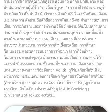
คำประกาศเกียรติคุณ นายสุริชัย หวันแก้ว นักคิด นักสันติวิธี และ
นักพัฒนาสังคมผู้ได้รับ “รางวัลศรีบูรพา” ประจำปี ๒๕๖๔ นายสุริ
ชัย หวันแก้ว เป็นนักคิด นักวิชาการด้านสันติวิธี และนักพัฒนาสังคม
เผยแพร่ความคิดด้านสันติวิธีและการพัฒนาสังคมผ่านการสอน การ
เขียน การอภิปรายและการทำงานวิจัย มีผลงานวิจัยในหลากหลาย
ด้าน อาทิ ด้านยุทธศาสตร์ความมั่นคงของมนุษย์ ความเหลื่อมล้ำ
ทางสังคม ชนบทศึกษา ธรรมาภิบาล และการมีส่วนร่วมของ
ประชาชนในกระบวนการจัดการด้านสิ่งแวดล้อม การศึกษา
วัฒนธรรม และผลกระทบจากการพัฒนา โลกาภิวัตน์ทาง
วัฒนธรรม และป่าชุมชุน มีผลงานรวมเล่มเป็นตำรา ผลงานวิจัย
และหนังสือรวมบทความ ทั้งภาษาไทยและภาษาอังกฤษกว่า ๖๐
เล่ม และรายงานการวิจัยอีกกว่า ๑๐ เล่ม สุริชัย เกิดเมื่อวันที่ ๗
พฤษภาคม พ.ศ.๒๔๙๒ จบการศึกษา รัฐศาสตรบัณฑิตเกียรตินิยม
(สังคมวิทยา) จากจุฬาลงกรณ์มหาวิทยาลัย จบปริญญาโทจาก
มหาวิทยาลัยโตเกียว ประเทศญี่ปุ่น( M.A. in Sociology
(University of Tokyo) ๑๙๗๕…