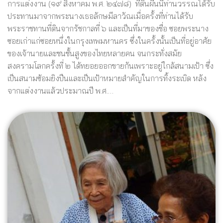
การแต่งงาน (๑๙ สิงหาคม พ.ศ. ๒๔๗๘) ที่ดินผืนนี้ท่านวรรณได้รับ
ประทานมาจากพระนางเธอลักษมีลาวัณเมื่อครั้งที่ท่านได้รับ
พระราชทานที่ดินจากรัชกาลที่ ๖ และเป็นที่มาของชื่อ ซอยพระนาง
ซอยเก่าแก่ซอยหนึ่งในกรุงเทพมหานคร ซึ่งในครั้งนั้นเป็นที่อยู่อาศัย
ของเจ้านายและชนชั้นสูงของไทยหลายคน จนกระทั่งสมัย
สงครามโลกครั้งที่ ๒ ได้ทยอยออกขายกันเพราะอยู่ใกล้สนามเป้า ซึ่ง
เป็นสนามซ้อมยิงปืนและเป็นเป้าหมายสำคัญในการทิ้งระเบิด หลัง
จากแต่งงานแล้วประมาณปี พ.ศ.…