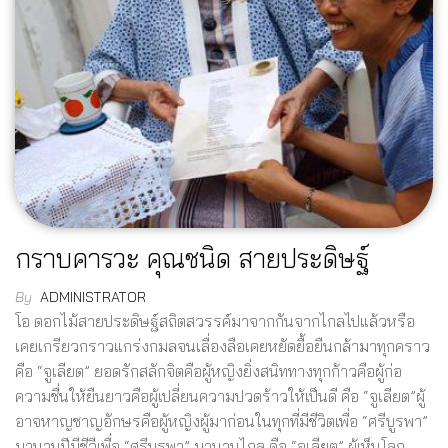
กราบคารวะ คุณชนิด สายประดิษฐ์
By
ADMINISTRATOR
โอ ดอกไม้สายประดิษฐ์สถิตสวรรค์มาจากกันจากไกลไปแล้วหรือ
เคยเกรียวกราวแกร่งกมลจนเลื่องลือเคยหยัดยื้อยืนกล้ามาทุกคราว
คือ “จูเลียต” ยอดรักสลักจิตคือผู้หญิงยิ่งสนิททางทุกก้าวคือผู้ก่อ
ความชื่นให้ยืนยาวคือผู้เปลี่ยนความปวดร้าวให้เป็นดี คือ “จูเลียต”ผู้
อาจหาญชาญอักษรคือผู้หญิงผู้มาก่อนในทุกที่มีชีวิตเพื่อ “ศรีบูรพา”
มานานปีมีชีวีเพื่อ “ศรีบูรพา” มานานไกล คือ “จูเลียต” ผู้เห็นโลก