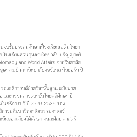
รียนจบชั้นประถมศึกษาที่โรงเรียนเฉลิมวิทยา
ปลาย โรงเรียนสวนกุหลาบวิทยาลัย ปริญญาตรี
iplomacy and World Affairs จากวิทยาลัย
ุษาคเนย์ มหาวิทยาลัยคอร์แนล นิวยอร์ก ปี
 รองอธิการบดีฝ่ายวิชาพื้นฐาน สมัยนาย
งผอ.และกรรมการสถาบันไทยคดีศึกษา ปี
เป็นอธิการบดี ปี 2526-2529 รอง
ธิการบดีมหาวิทยาลัยธรรมศาสตร์
ตะวันออกเฉียงใต้ศึกษา คณะศิลป ศาสตร์