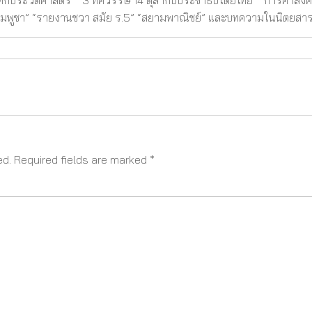
ทึกประวัติศาสตร์” “3 ทศวรรษ 14 ตุลากับประชาธิปไตยไทย” “การค้าสังคโล
ัมพูชา” “รายงานชวา สมัย ร.5” “สยามพาณิชย์” และบทความในนิตยสา
ed.
Required fields are marked
*