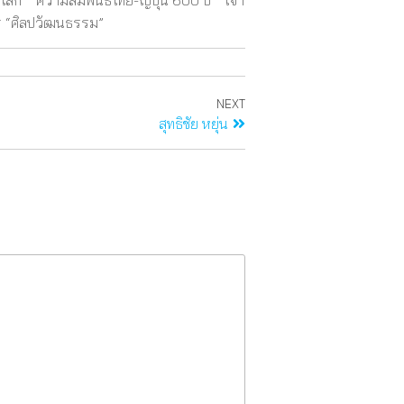
ก” “ความสัมพันธ์ไทย-ญี่ปุ่น 600 ปี” “เจ้า
ร “ศิลปวัฒนธรรม”
NEXT
สุทธิชัย หยุ่น