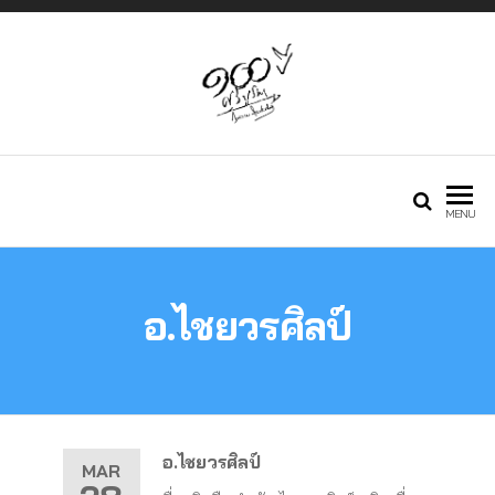
Just another
กองทุนศรีบูรพา
MENU
Phlox WP Theme
อ.ไชยวรศิลป์
– Free Demos
site
อ.ไชยวรศิลป์
MAR