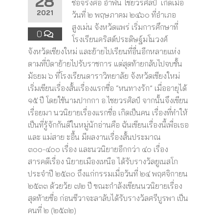
28
ชื่อจริงคือ อำพัน ไชยวรศิลป์ เกิดเมื่อ
2021
วันที่ ๒ พฤษภาคม ๒๔๖๐ ที่อำเภอ
สูงเม่น จังหวัดแพร่ เริ่มการศึกษาที่
0
โรงเรียนคริสต์ประดิษฐ์มโนวงศ์
จังหวัดเชียงใหม่ และย้ายไปเรียนที่อื่นอีกหลายแห่ง
ตามที่บิดาย้ายไปรับราชการ แต่สุดท้ายกลับไปจบชั้น
มัธยม ๖ ที่โรงเรียนดาราวิทยาลัย จังหวัดเชียงใหม่
เริ่มเขียนเรื่องสั้นเรื่องแรกชื่อ “หนทางรัก” เมื่ออายุได้
๑๕ ปี โดยใช้นามปากกา อ.ไชยวรศิลป์ จากนั้นจึงเขียน
เรื่อยมา นวนิยายเรื่องแรกชื่อ เกิดเป็นคน เรื่องที่ทำให้
เป็นที่รู้จักกันดีในหมู่นักอ่านคือ ฉันเขียนเรื่องนี้เพื่อเธอ
และ แม่สาย ะอื้น มีผลงานเรื่องสั้นประมาณ
๓๐๐-๔๐๐ เรื่อง และนวนิยายอีกกว่า ๔๐ เรื่อง
สารคดีเรื่อง นิยายเมืองเหนือ ได้รับรางวัลยูเนสโก
ประจำปี ๒๕๓๐ ถึงแก่กรรมเมื่อวันที่ ๒๔ พฤศจิกายน
๒๕๓๓ ด้วยวัย ๗๒ ปี ขณะกำลังเขียนนวนิยายเรื่อง
สุดท้ายชื่อ ก่อนชีวาจะลาลับได้รับรางวัลศรีบูรพา เป็น
คนที่ ๒ (๒๕๓๒)