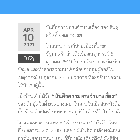
บันทึกความทรงจำบางเรื่อง ของ สินธุ์
APR
10
สวัสดิ์ ยอดบางเตย
2021
ในสถานการณ์บ้านเมืองที่นายก
รัฐมนตรีกล่าวถึงเรื่องเหตุการณ์ 6
0
ตุลาคม 2519 ในแบบที่พยายามบิดเบือน
ข้อมูล และทำลายความน่าเชื่อถือของกลุ่มผู้ต่อสู้ใน
เหตุการณ์ 6 ตุลาคม 2519 ป่วยการ ที่จะอธิบายความ
ให้กับเขาผู้นั้น
เมื่อข้าพเจ้าได้รับ
“บันทึกความทรงจำบางเรื่อง”
ของ สินธุ์สวัสดิ์ ยอดบางเตย ในงานวันเปิดตัวหนังสือ
นั้น ข้าพเจ้าเปิดผ่านบทบทแรกๆ ที่ว่าด้วยชีวิตในวัยเด็ก
ไป และเจาะอ่านเฉพาะ “เรื่องของแดง” “บันทึก วันพุธ
ที่ 6 ตุลาคม พ.ศ. 2519″ และ ” ผู้เป็นสัญญลักษณ์แห่ง
การไม่ยอมจำนน” แดง ก็คือ มนัส เศียร์สิงห์ ผู้พลีชีพ