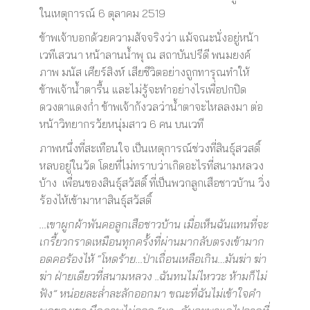
ในเหตุการณ์ 6 ตุลาคม 2519
ข้าพเจ้าบอกด้วยความสัจจริงว่า แม้จณะนั่งอยู่หน้า
เวทีเสวนา หน้าลานน้ำพุ ณ สถาบันปรีดี พนมยงค์
ภาพ มนัส เศียร์สิงห์ เสียชีวิตอย่างถูกทารุณทำให้
ข้าพเจ้าน้ำตารื้น และไม่รู้จะทำอย่างไรเพื่อปกปิด
ดวงตาแดงก่ำ ข้าพเจ้ากังวลว่าน้ำตาจะไหลลงมา ต่อ
หน้าวิทยากรวัยหนุ่มสาว 6 คน บนเวที
ภาพหนึ่งที่สะเทือนใจ เป็นเหตุการณ์ช่วงที่สินธุ์สวสดิ์
หลบอยู่ในวัด โดยที่ไม่ทราบว่าเกิดอะไรที่สนามหลวง
บ้าง เพื่อนของสินธุ์สวัสดิ์ ที่เป็นพวกลูกเสือชาวบ้าน วิ่ง
ร้องไห้เข้ามาหาสินธุ์สวัสดิ์
…เขาผูกผ้าพันคอลูกเสือชาวบ้าน เมื่อเห็นฉันแทนที่จะ
เกรี้ยวกราดเหมือนทุกครั้งที่ผ่านมากลับตรงเข้ามาก
อดคอร้องไห้ “โหดร้าย…ป่าเถื่อนเหลือเกิน…มันฆ่า ฆ่า
ฆ่า ฝ่ายเดียวที่สนามหลวง ..ฉันทนไม่ไหววะ ห้ามก็ไม่
ฟัง” หน่อยละล่ำละลักออกมา ขณะที่ฉันไม่เข้าใจคำ