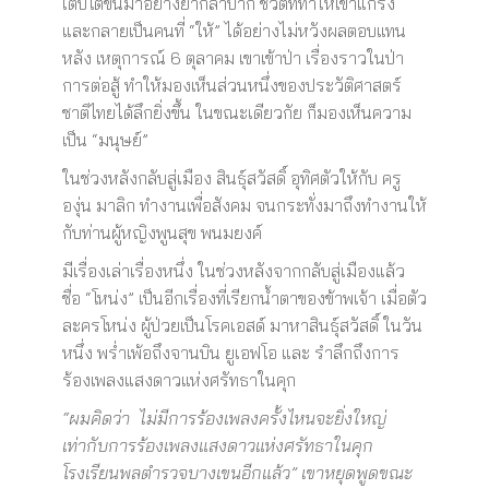
เติบโตขึ้นมาอย่างยากลำบาก ชีวิตที่ทำให้เขาแกร่ง
และกลายเป็นคนที่ “ให้” ได้อย่างไม่หวังผลตอบแทน
หลัง เหตุการณ์ 6 ตุลาคม เขาเข้าป่า เรื่องราวในป่า
การต่อสู้ ทำให้มองเห็นส่วนหนึ่งของประวัติศาสตร์
ชาติไทยได้ลึกยิ่งขึ้น ในขณะเดียวกัย ก็มองเห็นความ
เป็น “มนุษย์”
ในช่วงหลังกลับสู่เมือง สินธุ์สวัสดิ์ อุทิศตัวให้กับ ครู
องุ่น มาลิก ทำงานเพื่อสังคม จนกระทั่งมาถึงทำงานให้
กับท่านผู้หญิงพูนสุข พนมยงค์
มีเรื่องเล่าเรื่องหนึ่ง ในช่วงหลังจากกลับสู่เมืองแล้ว
ชื่อ “โหน่ง” เป็นอีกเรื่องที่เรียกน้ำตาของข้าพเจ้า เมื่อตัว
ละครโหน่ง ผู้ป่วยเป็นโรคเอสด์ มาหาสินธุ์สวัสดิ์ ในวัน
หนึ่ง พร่ำเพ้อถึงจานบิน ยูเอฟโอ และ รำลึกถึงการ
ร้องเพลงแสงดาวแห่งศรัทธาในคุก
“ผมคิดว่า ไม่มีการร้องเพลงครั้งไหนจะยิ่งใหญ่
เท่ากับการร้องเพลงแสงดาวแห่งศรัทธาในคุก
โรงเรียนพลตำรวจบางเขนอีกแล้ว” เขาหยุดพูดขณะ