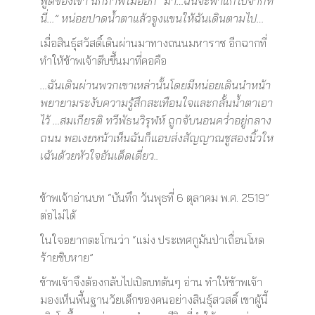
พูดของเขา นึกภาพไม่ออก “มา…ฉันจะพาแกไปจากที่
นี่…” หน่อยปาดน้ำตาแล้วจูงแขนให้ฉันเดินตามไป…
เมื่อสินธุ์สวัสดิ์เดินผ่านมาทางถนนมหาราช อีกฉากที่
ทำให้ข้าพเจ้าตีบขึ้นมาที่คอคือ
…ฉันเดินผ่านพวกเขาเหล่านั้นโดยมีหน่อยเดินนำหน้า
พยายามระงับความรู้สึกสะเทือนใจและกลั้นน้ำตาเอา
ไว้ …สมเกียรติ ทวีพัธนวิรุฬห์ ถูกจับนอนคว่ำอยู่กลาง
ถนน พอเงยหน้าเห็นฉันก็แอบส่งสัญญาณชูสองนิ้วให
เฉันด้วยหัวใจอันเด็ดเดี่ยว..
ข้าพเจ้าอ่านบท “บันทึก วันพุธที่ 6 ตุลาคม พ.ศ. 2519”
ต่อไม่ได้
ในใจอยากตะโกนว่า “แม่ง ประเทศกูมันป่าเถื่อนโหด
ร้ายชิบหาย”
ข้าพเจ้าจึงต้องกลับไปเปิดบทต้นๆ อ่าน ทำให้ข้าพเจ้า
มองเห็นพื้นฐานวัยเด็กของคนอย่างสินธุ์สวสดิ์ เขาผู้นี้