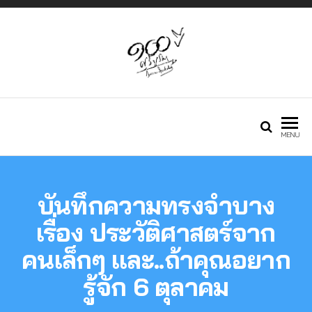
Just another
กองทุนศรีบูรพา
MENU
Phlox WP Theme
บันทึกความทรงจำบาง
– Free Demos
เรื่อง ประวัติศาสตร์จาก
คนเล็กๆ และ..ถ้าคุณอยาก
site
รู้จัก 6 ตุลาคม